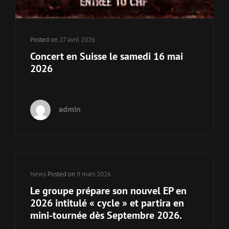
Posted on
27 avril 2026
Concert en Suisse le samedi 16 mai
2026
admin
Cat
News
Posted on
9 mars 2026
Links
Le groupe prépare son nouvel EP en
2026 intitulé « cycle » et partira en
mini-tournée dès Septembre 2026.