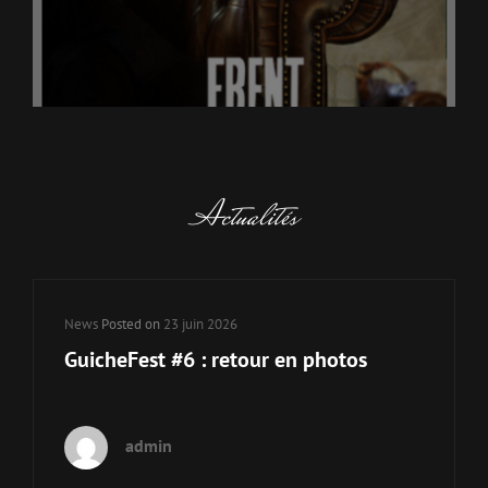
Actualités
Cat
News
Posted on
23 juin 2026
Links
GuicheFest #6 : retour en photos
admin