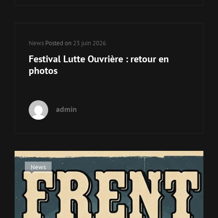
Cat
News
Posted on
23 juin 2026
Links
Festival Lutte Ouvrière : retour en
photos
admin
Cat
News
Links