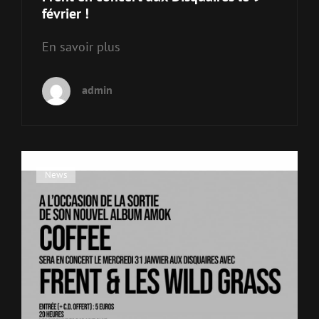
février !
En savoir plus
admin
Cat
News
Links