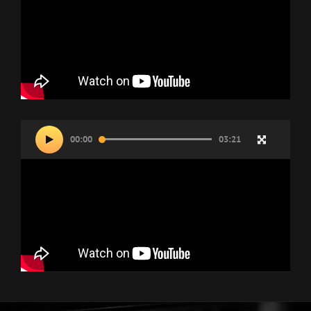
Lecteur
00:00
03:21
vidéo