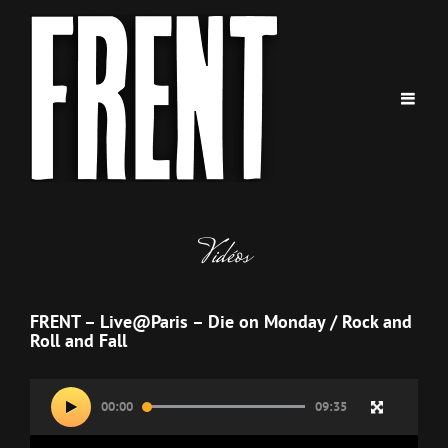
Vidéos
FRENT – Live@Paris – Die on Monday / Rock and
Roll and Fall
Lecteur
00:00
09:35
vidéo