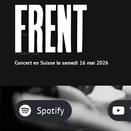
FRENT
ROCK MUSIC
Categories
News
Navigation
Previous
PREV POST
Post
Concert en Suisse le samedi 16 mai 2026
de
l’article
Spotify