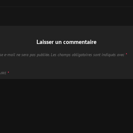
Laisser un commentaire
se e-mail ne sera pas publiée.
Les champs obligatoires sont indiqués avec
*
AIRE
*