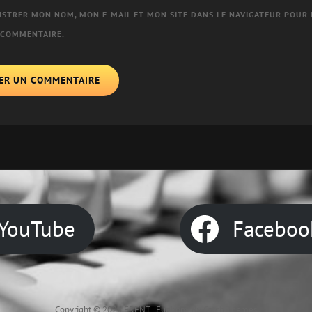
ISTRER MON NOM, MON E-MAIL ET MON SITE DANS LE NAVIGATEUR POUR
 COMMENTAIRE.
YouTube
Faceboo
Copyright © 2026
FRENT
|
Euphony By
Catch Themes