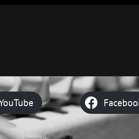
Next
Post
YouTube
Faceboo
Copyright © 2026
FRENT
|
Euphony By
Catch Themes