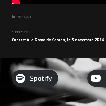
Categories
Non classé
Navigation
Previous
PREV POST
Post
Concert à la Dame de Canton, le 5 novembre 2016
de
l’article
Spotify