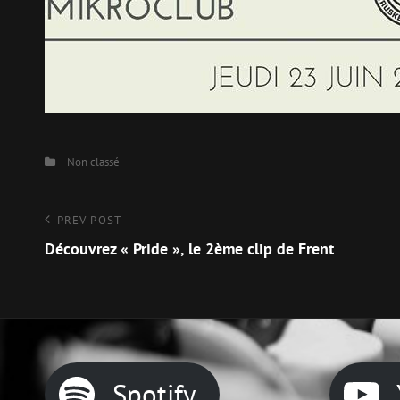
Categories
Non classé
Navigation
Previous
PREV POST
Post
Découvrez « Pride », le 2ème clip de Frent
de
l’article
Spotify