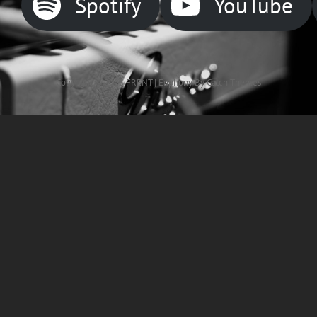
Spotify
YouTube
Copyright © 2026
FRENT
|
Euphony By
Catch Themes