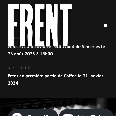
Categories
News
Navigation
Previous
PREV POST
Post
Concert au festival Le Petit Wood de Semeries le
de
26 août 2023 à 16h00
l’article
Next
NEXT POST
Post
Frent en première partie de Coffee le 31 janvier
2024