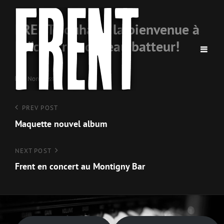
FRENT souhaite la bienvenue à
Loïc notre nouveau batteur!
Categories
Non classé
Navigation
Previous
PREV POST
Post
Maquette nouvel album
de
l’article
Next
NEXT POST
Post
Frent en concert au Montigny Bar