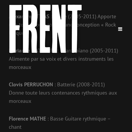
Alexandre ATTIAS
: basse (2005-2011) Apporte
une touche post-rock et une conception « Rock
lyrique »
Marianne HATCHUEL
: Chant, piano (2005-2011)
Alimente par sa voix et divers instruments les
morceaux
Clovis PERRUCHON
: Batterie (2008-2011)
Donne toute leurs contenances rythmiques aux
morceaux
Florence MATHE
: Basse Guitare rythmique –
chant