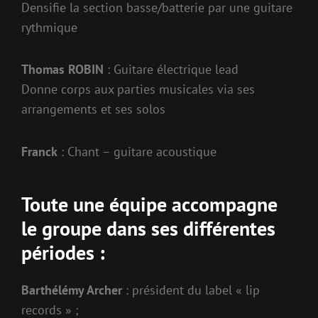
Densifie la section basse/batterie par une guitare
rythmique
Thomas ROBIN
: Guitare électrique lead
Donne corps aux parties musicales via ses
arrangements et ses solos
Franck
: Chant – guitare acoustique
Toute une équipe accompagne
le groupe dans ses différentes
périodes :
Barthélémy Archer
: président du label « lip
records » ;