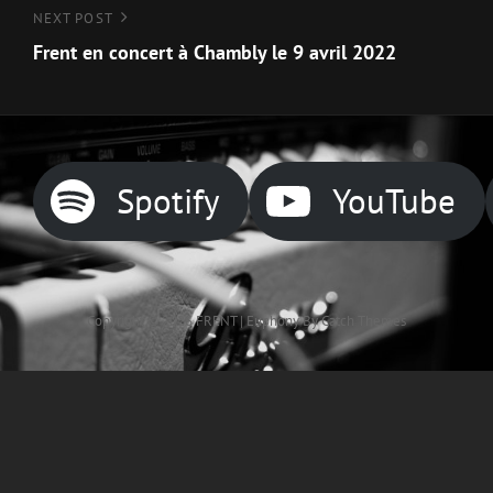
l’article
Next
NEXT POST
Post
Frent en concert à Chambly le 9 avril 2022
Spotify
YouTube
Copyright © 2026
FRENT
|
Euphony By
Catch Themes