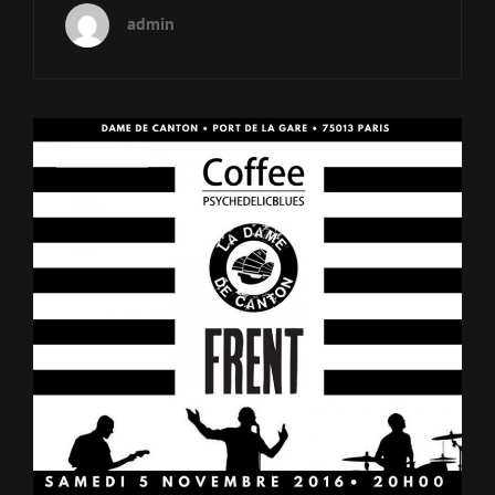
admin
Cat
Non classé
Links