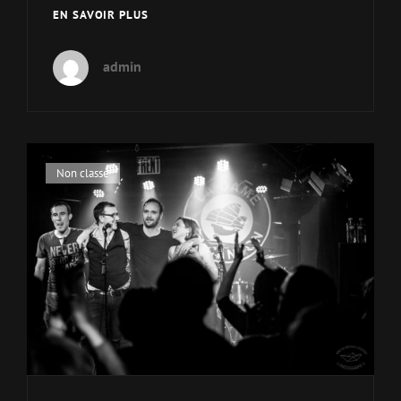
DÉCOUVREZ
EN SAVOIR PLUS
« PRIDE »,
LE
admin
2ÈME
CLIP
DE
FRENT
Cat
Non classé
Links