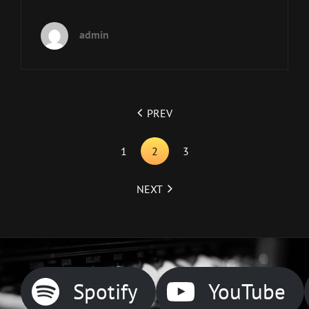
admin
<span
PREV
class="nav-
subtitle
1
2
3
screen-
reader-
NEXT
text">Page
</span>
Spotify
YouTube