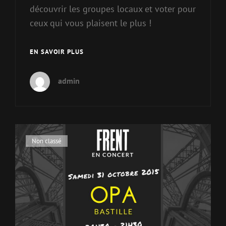
découvrir les groupes locaux et voter pour
ceux qui vous plaisent le plus !
CONCERT
EN SAVOIR PLUS
AU
BATOFAR
admin
LE
VENDREDI
11
DÉCEMBRE
2015
!
Cat
Non classé
Links